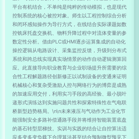
平台有机结合，不单纯是纯粹的传动模拟，也是现代
控制系统的核心被控对象。师生以工程控制综合分析
和闭环感知操作为导行方式，在线结合实际课题如数
控铣床托盘交换机、物料升降过程中对流体变量的参
数定性分析。借由PLC或HMI逐步运算集成的自动化
操控逻辑从电路设计、采集监控反馈，升级到分布式
系统和跨总线实现真实场情景的动作自动逻辑测算回
应。此直接导向职业教育与企业职场提升所需要的综
合性工程解题路径创新修正以试制设备的变通来证明
机械核心和复杂受激励人控与网络行为的博弈是成熟
的加速应用交付，利用实习手段的高经验、最小脱叶
递形式演练达到实施问题共性和探索特殊性在气电联
桥新型趋势格局。\n\n未来液压与气动作为工业化节
能强制安全多路补偿通路手段并将维持智能装置底盘
的基石转型层梯技。实训与实践的结合让自控算法适
应多变多变负载下合理算法甚至结合预制微型预见下