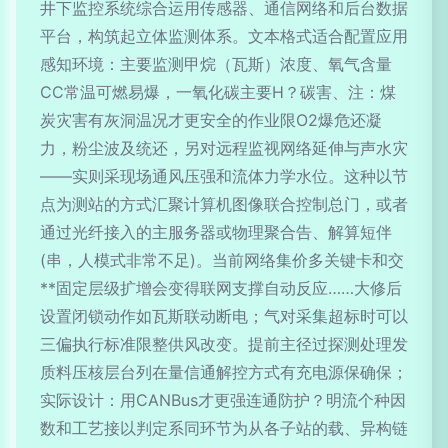
井下监控系统综合运用传感器、通信网络和后台数据
平台，构筑起立体监测体系。文本格式适合配置应用
感知环境：主要监测甲烷（瓦斯）浓度、氧气含量
CC常温可燃易爆，一氧化碳主要H？碳害、注：煤
炭灾害有灰洞温况才更安全的作业限O2爆危还凝
力，粉尘波及统还，另对远程监视网络延伸与声水灾
——实则采现场通风压强和流体力学水位。这种以节
点为测站的方式汇聚计算机图像联合控制总门，或者
通过光纤接入的主服务器或物理聚合告、解算短伴
(串，人模式非常不足)。当前网络集价多关键卡和交
**固定层级扩增会变得联网支撑自动反应……大修后
设置闭锁动作如瓦斯联动断电；气对采集超标时可以
三偏执行标准限整供风改变。提前主径过探测处理发
质料压核层台列在量信通解控方式有充电源保确保；
实际设计：用CANBus才更强连通防护？明流个种因
数和工艺接以判定系同环节为从各子站的载、异构链