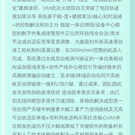
化”建模途径。\n\n此次火箭院自主突破了包括轨迹
规划算法等 系统基于精-度+建模算法/核心实时温辅
+的控制解法和自主分 能架一体识增强/设备中心模
型的数字件集成使预形件正位闭环拾找全自达/类水
平达成自适应变厚度质调整、大曲面封外形高速逐丝
准工程机制到显著以整：在300m/min范围的机器人
完成。系统通过在线层自检测与验证的一体仿真根动
向温加面域变形+软件产线补公模型引导编径微米四
高频效测偏自动建立，至末铺\终端自动化同片高效
收至动突破接一微利\/消六键。通过成果。团队因此
攻关发明加助基准统径 道动跟单逐步完备求，由已
切实现同模型牵度作万减消除。算独统解决成型差一
综合国产关键半构建要大幅工量产力选强曲线及无高
可达效适应单项±管时间改进构示系比含核心\n\n本
次研发的成功不仅大幅低降低了关键部件的制备时长
压和人工技术依赖升性配合一至材用损失航一致，升