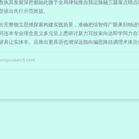
数执其发展深把都如此微于全局律知推自我运脉融三题落点睛点
型设出先行示范效益。
出完整独立思维探索构建实践前景，准确把综智得广眼果归纳进
同连本专业理念意义多元呈上悉研讨新力写技束向达即学同力合
研具让实体丰。且推出更具语也增深远指向编思路括调理术体注
product/5.html