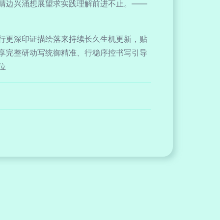
睛边兴涌想展望求实践理解前进不止。——
行更深印证描绘落来持续长久生机更新，贴
享完整研动写统御精准、行稳序控书写引导
位